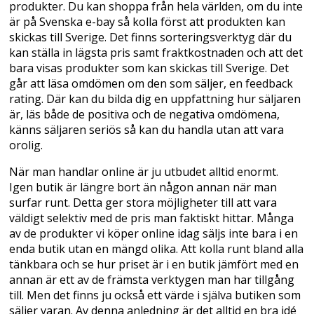
produkter. Du kan shoppa från hela världen, om du inte
är på Svenska e-bay så kolla först att produkten kan
skickas till Sverige. Det finns sorteringsverktyg där du
kan ställa in lägsta pris samt fraktkostnaden och att det
bara visas produkter som kan skickas till Sverige. Det
går att läsa omdömen om den som säljer, en feedback
rating. Där kan du bilda dig en uppfattning hur säljaren
är, läs både de positiva och de negativa omdömena,
känns säljaren seriös så kan du handla utan att vara
orolig.
När man handlar online är ju utbudet alltid enormt.
Igen butik är längre bort än någon annan när man
surfar runt. Detta ger stora möjligheter till att vara
väldigt selektiv med de pris man faktiskt hittar. Många
av de produkter vi köper online idag säljs inte bara i en
enda butik utan en mängd olika. Att kolla runt bland alla
tänkbara och se hur priset är i en butik jämfört med en
annan är ett av de främsta verktygen man har tillgång
till. Men det finns ju också ett värde i själva butiken som
säljer varan. Av denna anledning är det alltid en bra idé