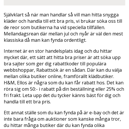
Självklart så när man handlar så vill man hitta snygga
kläder och handla till ett bra pris, vi brukar söka oss till
de reor som butikerna ha vid speciella tillfällen.
Mellandagsrean där mellan jul och nyår är väl den mest
klassiska då man kan fynda ordentligt.
Internet är en stor handelsplats idag och du hittar
mycket där, ett sätt att hitta bra priser är att söka upp
bra sajter som ger dig rabattkoder till populära
webbshoppar, Rabattsök är en sådan. Där kan du välja
mellan olika butiker online, framförallt klädbutiker.
H&M, Ellos är några som du kan får rabatt hos. Det kan
röra sig om 50:- i rabatt på din beställning eller 25% och
fri frakt. Leta upp det du tycker känns bäst för dig och
handla till ett bra pris.
Ett annat ställe som du kan fynda på är e-bay och det är
inte bara fråga om auktioner som kanske många tror,
du hittar många butiker där du kan fynda olika